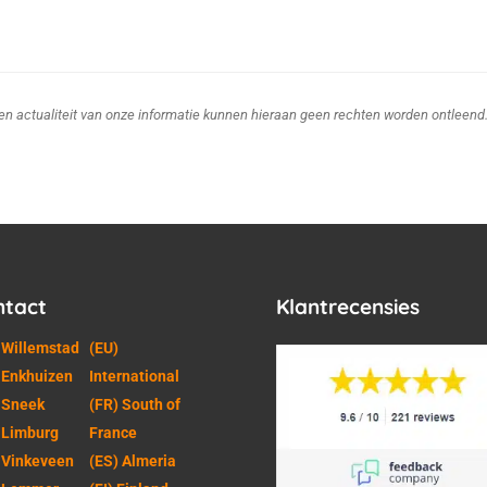
d en actualiteit van onze informatie kunnen hieraan geen rechten worden ontleend
ntact
Klantrecensies
 Willemstad
(EU)
 Enkhuizen
International
 Sneek
(FR) South of
 Limburg
France
 Vinkeveen
(ES) Almeria