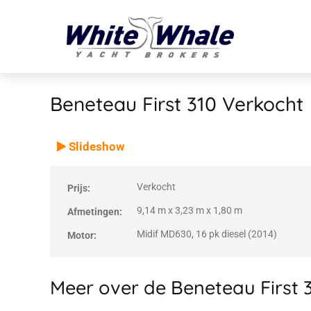
Beneteau First 310
Verkocht
VERKOCHT
Verkocht
Slideshow
Verkocht
Prijs:
9,14 m x 3,23 m x 1,80 m
Afmetingen:
Midif MD630, 16 pk diesel (2014)
Motor:
Meer over de Beneteau First 