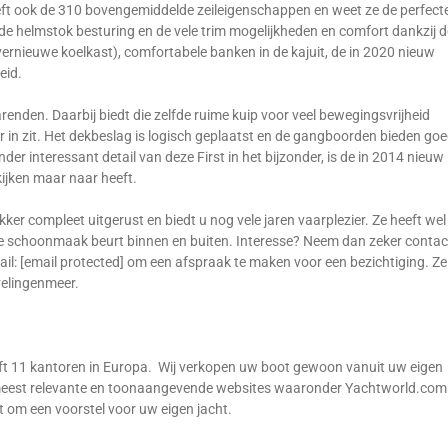
eeft ook de 310 bovengemiddelde zeileigenschappen en weet ze de perfect
 de helmstok besturing en de vele trim mogelijkheden en comfort dankzij d
rnieuwe koelkast), comfortabele banken in de kajuit, de in 2020 nieuw
eid.
arenden. Daarbij biedt die zelfde ruime kuip voor veel bewegingsvrijheid
t er in zit. Het dekbeslag is logisch geplaatst en de gangboorden bieden go
der interessant detail van deze First in het bijzonder, is de in 2014 nieuw
kijken maar naar heeft.
ker compleet uitgerust en biedt u nog vele jaren vaarplezier. Ze heeft wel
ede schoonmaak beurt binnen en buiten. Interesse? Neem dan zeker contac
il: [email protected] om een afspraak te maken voor een bezichtiging. Ze
velingenmeer.
ft 11 kantoren in Europa. Wij verkopen uw boot gewoon vanuit uw eigen
de meest relevante en toonaangevende websites waaronder Yachtworld.com
t om een voorstel voor uw eigen jacht.