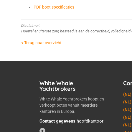
PDF boot specificaties
Disclaimer:
Hoewel er uiterste zorg besteed is aan de correctheid, volledighei
< Terug naar overzicht
White Whale
Co
Yachtbrokers
(NL)
White Whale Yachtbrokers koopt en
(NL)
verkoopt boten vanuit meerdere
(NL)
kantoren in Europa.
(NL)
Contact gegevens
hoofdkantoor
(NL)