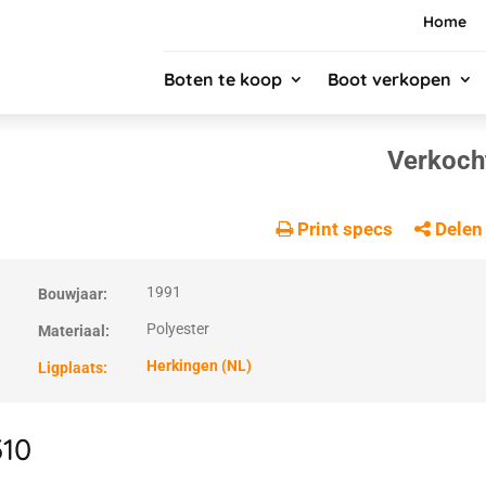
Home
Boten te koop
Boot verkopen
Verkoch
Print specs
Delen
1991
Bouwjaar:
Polyester
Materiaal:
Herkingen (NL)
Ligplaats:
310