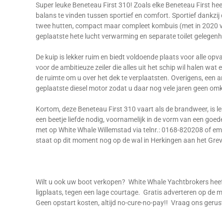
Super leuke Beneteau First 310! Zoals elke Beneteau First h
balans te vinden tussen sportief en comfort. Sportief dankzij
twee hutten, compact maar compleet kombuis (met in 2020 ve
geplaatste hete lucht verwarming en separate toilet gelegenh
De kuip is lekker ruim en biedt voldoende plaats voor alle opv
voor de ambitieuze zeiler die alles uit het schip wil halen wa
de ruimte om u over het dek te verplaatsten. Overigens, een an
geplaatste diesel motor zodat u daar nog vele jaren geen om
Kortom, deze Beneteau First 310 vaart als de brandweer, is lek
een beetje liefde nodig, voornamelijk in de vorm van een go
met op White Whale Willemstad via telnr.: 0168-820208 of ema
staat op dit moment nog op de wal in Herkingen aan het Gre
Wilt u ook uw boot verkopen? White Whale Yachtbrokers hee
ligplaats, tegen een lage courtage. Gratis adverteren op 
Geen opstart kosten, altijd no-cure-no-pay!! Vraag ons gerus