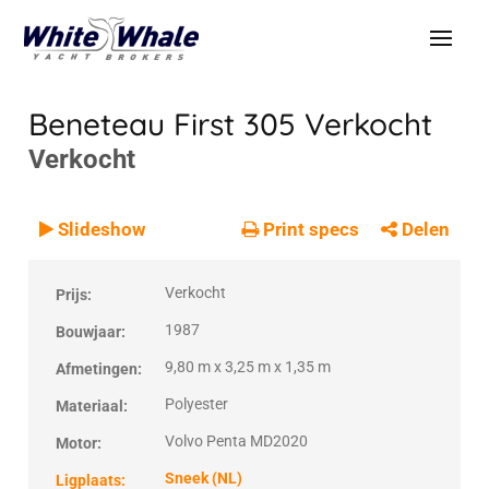
Beneteau First 305
Verkocht
Verkocht
VERKOCHT
Verkocht
Slideshow
Print specs
Delen
Verkocht
Prijs:
1987
Bouwjaar:
9,80 m x 3,25 m x 1,35 m
Afmetingen:
Polyester
Materiaal:
Volvo Penta MD2020
Motor:
Sneek (NL)
Ligplaats: