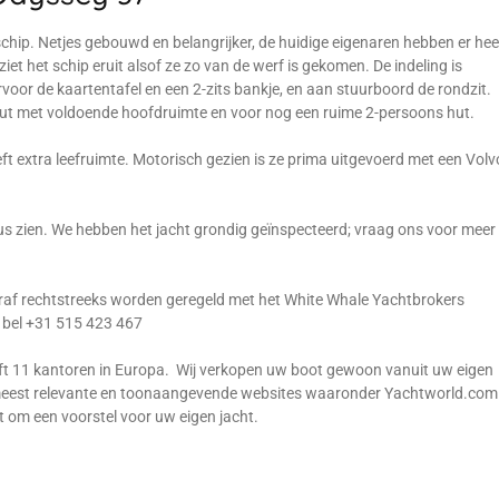
schip. Netjes gebouwd en belangrijker, de huidige eigenaren hebben er hee
iet het schip eruit alsof ze zo van de werf is gekomen. De indeling is
voor de kaartentafel en een 2-zits bankje, en aan stuurboord de rondzit.
hut met voldoende hoofdruimte en voor nog een ruime 2-persoons hut.
eft extra leefruimte. Motorisch gezien is ze prima uitgevoerd met een Volv
atus zien. We hebben het jacht grondig geïnspecteerd; vraag ons voor meer
raf rechtstreeks worden geregeld met het White Whale Yachtbrokers
f bel +31 515 423 467
ft 11 kantoren in Europa. Wij verkopen uw boot gewoon vanuit uw eigen
de meest relevante en toonaangevende websites waaronder Yachtworld.com
t om een voorstel voor uw eigen jacht.