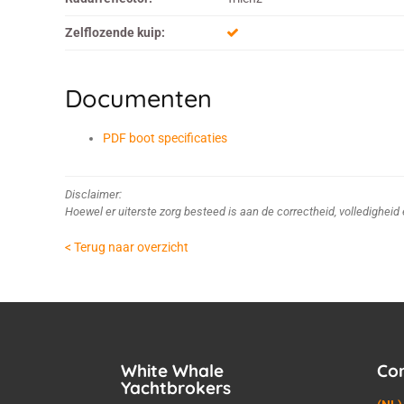
Zelflozende kuip:
Documenten
PDF boot specificaties
Disclaimer:
Hoewel er uiterste zorg besteed is aan de correctheid, volledighei
< Terug naar overzicht
White Whale
Co
Yachtbrokers