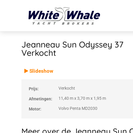
Jeanneau Sun Odyssey 37
Verkocht
VERKOCHT
Verkocht
Slideshow
Verkocht
Prijs:
11,40 m x 3,70 m x 1,95 m
Afmetingen:
Volvo Penta MD2030
Motor:
Meer over de Jeanneau Sun 