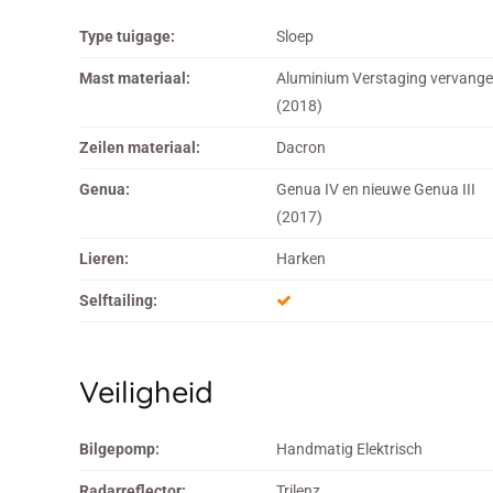
Type tuigage:
Sloep
Mast materiaal:
Aluminium Verstaging vervang
(2018)
Zeilen materiaal:
Dacron
Genua:
Genua IV en nieuwe Genua III
(2017)
Lieren:
Harken
Selftailing:
Veiligheid
Bilgepomp:
Handmatig Elektrisch
Radarreflector:
Trilenz