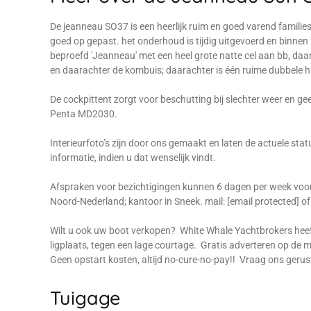
De jeanneau SO37 is een heerlijk ruim en goed varend familie
goed op gepast. het onderhoud is tijdig uitgevoerd en binnen z
beproefd 'Jeanneau' met een heel grote natte cel aan bb, daar
en daarachter de kombuis; daarachter is één ruime dubbele 
De cockpittent zorgt voor beschutting bij slechter weer en ge
Penta MD2030.
Interieurfoto’s zijn door ons gemaakt en laten de actuele st
informatie, indien u dat wenselijk vindt.
Afspraken voor bezichtigingen kunnen 6 dagen per week voo
Noord-Nederland; kantoor in Sneek. mail: [email protected] o
Wilt u ook uw boot verkopen? White Whale Yachtbrokers hee
ligplaats, tegen een lage courtage. Gratis adverteren op 
Geen opstart kosten, altijd no-cure-no-pay!! Vraag ons gerus
Tuigage