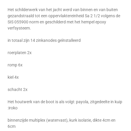
Het schilderwerk van het jacht werd van binnen en van buiten
gezandstraald tot een oppervlaktereinheid Sa 2 1/2 volgens de
SIS 055900 norm en geschilderd met het hempel epoxy
verfsysteem.
in totaal zijn 14 zinkanodes geïnstalleerd
roerplaten 2x
romp 6x
kiel 4x
schacht 2x
Het houtwerk van de boot is als volgt: payola, zitgedeelte in kuip
:iroko
binnenzijde multiplex (watervast), kurk isolatie, dikte 4cm en
6cm