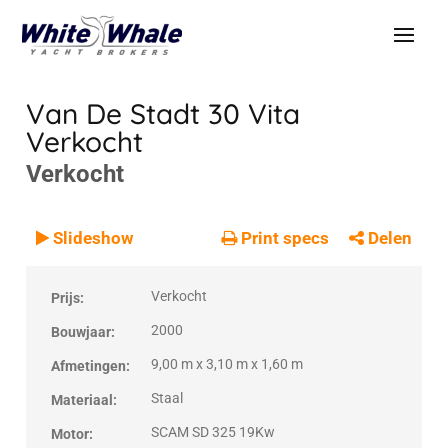
Van De Stadt 30 Vita
Verkocht
Verkocht
VERKOCHT
Verkocht
Slideshow
Print specs
Delen
Verkocht
Prijs:
2000
Bouwjaar:
9,00 m x 3,10 m x 1,60 m
Afmetingen:
Staal
Materiaal:
SCAM SD 325 19Kw
Motor: