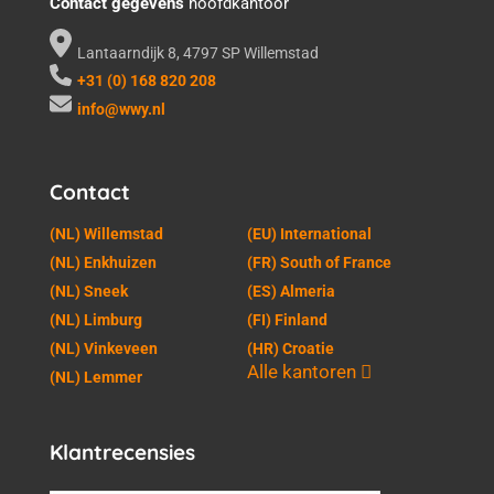
Contact gegevens
hoofdkantoor
Lantaarndijk 8, 4797 SP Willemstad
+31 (0) 168 820 208
info@wwy.nl
Contact
(NL) Willemstad
(EU) International
(NL) Enkhuizen
(FR) South of France
(NL) Sneek
(ES) Almeria
(NL) Limburg
(FI) Finland
(NL) Vinkeveen
(HR) Croatie
Alle kantoren
(NL) Lemmer
Klantrecensies