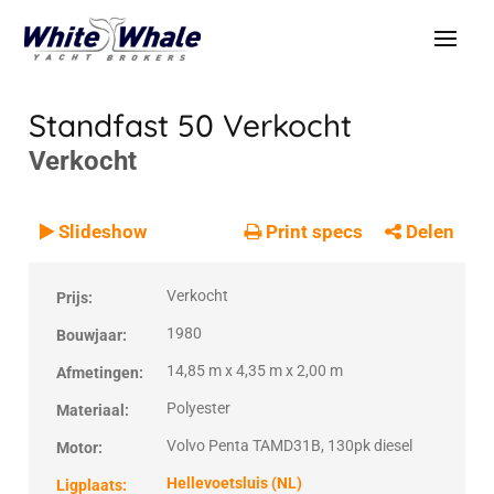
Standfast 50
Verkocht
Verkocht
VERKOCHT
Verkocht
Slideshow
Print specs
Delen
Verkocht
Prijs:
1980
Bouwjaar:
14,85 m x 4,35 m x 2,00 m
Afmetingen:
Polyester
Materiaal:
Volvo Penta TAMD31B, 130pk diesel
Motor:
Hellevoetsluis (NL)
Ligplaats: