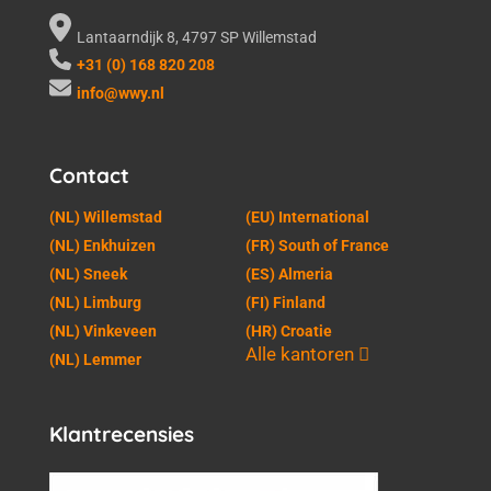
Lantaarndijk 8, 4797 SP Willemstad
+31 (0) 168 820 208
info@wwy.nl
Contact
(NL) Willemstad
(EU) International
(NL) Enkhuizen
(FR) South of France
(NL) Sneek
(ES) Almeria
(NL) Limburg
(FI) Finland
(NL) Vinkeveen
(HR) Croatie
Alle kantoren
(NL) Lemmer
Klantrecensies