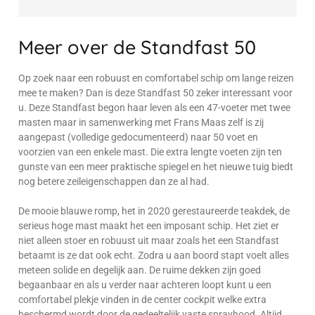
Meer over de Standfast 50
Op zoek naar een robuust en comfortabel schip om lange reizen
mee te maken? Dan is deze Standfast 50 zeker interessant voor
u. Deze Standfast begon haar leven als een 47-voeter met twee
masten maar in samenwerking met Frans Maas zelf is zij
aangepast (volledige gedocumenteerd) naar 50 voet en
voorzien van een enkele mast. Die extra lengte voeten zijn ten
gunste van een meer praktische spiegel en het nieuwe tuig biedt
nog betere zeileigenschappen dan ze al had.
De mooie blauwe romp, het in 2020 gerestaureerde teakdek, de
serieus hoge mast maakt het een imposant schip. Het ziet er
niet alleen stoer en robuust uit maar zoals het een Standfast
betaamt is ze dat ook echt. Zodra u aan boord stapt voelt alles
meteen solide en degelijk aan. De ruime dekken zijn goed
begaanbaar en als u verder naar achteren loopt kunt u een
comfortabel plekje vinden in de center cockpit welke extra
beschermd wordt door de gedeeltelijk vaste sprayhood. Altijd