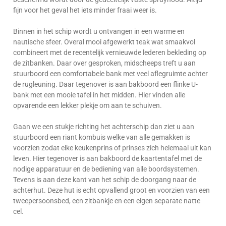
fijn voor het geval het iets minder fraai weer is.
Binnen in het schip wordt u ontvangen in een warme en
nautische sfeer. Overal mooi afgewerkt teak wat smaakvol
combineert met de recentelijk vernieuwde lederen bekleding op
de zitbanken. Daar over gesproken, midscheeps treft u aan
stuurboord een comfortabele bank met veel aflegruimte achter
de rugleuning. Daar tegenover is aan bakboord een flinke U-
bank met een mooie tafel in het midden. Hier vinden alle
opvarende een lekker plekje om aan te schuiven.
Gaan we een stukje richting het achterschip dan ziet u aan
stuurboord een riant kombuis welke van alle gemakken is
voorzien zodat elke keukenprins of prinses zich helemaal uit kan
leven. Hier tegenover is aan bakboord de kaartentafel met de
nodige apparatuur en de bediening van alle boordsystemen.
Tevens is aan deze kant van het schip de doorgang naar de
achterhut. Deze hut is echt opvallend groot en voorzien van een
tweepersoonsbed, een zitbankje en een eigen separate natte
cel.