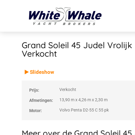
Grand Soleil 45 Judel Vrolijk
Verkocht
VERKOCHT
Verkocht
Slideshow
Verkocht
Prijs:
13,90 m x 4,26 m x 2,30 m
Afmetingen:
Volvo Penta D2-55 C 55 pk
Motor:
Meer over de Grand Soleil 45 