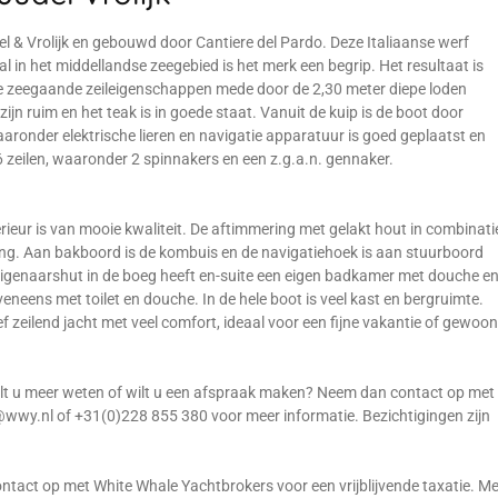
el & Vrolijk en gebouwd door Cantiere del Pardo. Deze Italiaanse werf
l in het middellandse zeegebied is het merk een begrip. Het resultaat is
e zeegaande zeileigenschappen mede door de 2,30 meter diepe loden
jn ruim en het teak is in goede staat. Vanuit de kuip is de boot door
ronder elektrische lieren en navigatie apparatuur is goed geplaatst en
 6 zeilen, waaronder 2 spinnakers en een z.g.a.n. gennaker.
rieur is van mooie kwaliteit. De aftimmering met gelakt hout in combinati
ling. Aan bakboord is de kombuis en de navigatiehoek is aan stuurboord
 eigenaarshut in de boeg heeft en-suite een eigen badkamer met douche e
veneens met toilet en douche. In de hele boot is veel kast en bergruimte.
f zeilend jacht met veel comfort, ideaal voor een fijne vakantie of gewoon
 Wilt u meer weten of wilt u een afspraak maken? Neem dan contact op met
wwy.nl of +31(0)228 855 380 voor meer informatie. Bezichtigingen zijn
tact op met White Whale Yachtbrokers voor een vrijblijvende taxatie. Me