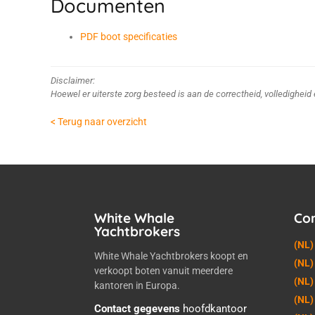
Documenten
PDF boot specificaties
Disclaimer:
Hoewel er uiterste zorg besteed is aan de correctheid, volledighei
< Terug naar overzicht
White Whale
Co
Yachtbrokers
(NL)
White Whale Yachtbrokers koopt en
(NL)
verkoopt boten vanuit meerdere
(NL)
kantoren in Europa.
(NL)
Contact gegevens
hoofdkantoor