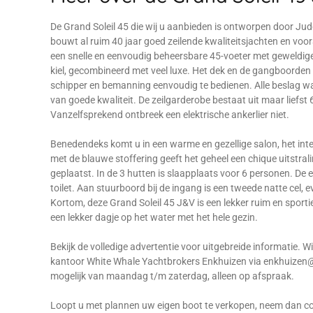
De Grand Soleil 45 die wij u aanbieden is ontworpen door Jud
bouwt al ruim 40 jaar goed zeilende kwaliteitsjachten en voora
een snelle en eenvoudig beheersbare 45-voeter met geweldig
kiel, gecombineerd met veel luxe. Het dek en de gangboorden zi
schipper en bemanning eenvoudig te bedienen. Alle beslag waa
van goede kwaliteit. De zeilgarderobe bestaat uit maar liefst
Vanzelfsprekend ontbreek een elektrische ankerlier niet.
Benedendeks komt u in een warme en gezellige salon, het inte
met de blauwe stoffering geeft het geheel een chique uitstra
geplaatst. In de 3 hutten is slaapplaats voor 6 personen. De
toilet. Aan stuurboord bij de ingang is een tweede natte cel, e
Kortom, deze Grand Soleil 45 J&V is een lekker ruim en sportie
een lekker dagje op het water met het hele gezin.
Bekijk de volledige advertentie voor uitgebreide informatie.
kantoor White Whale Yachtbrokers Enkhuizen via enkhuizen@
mogelijk van maandag t/m zaterdag, alleen op afspraak.
Loopt u met plannen uw eigen boot te verkopen, neem dan con