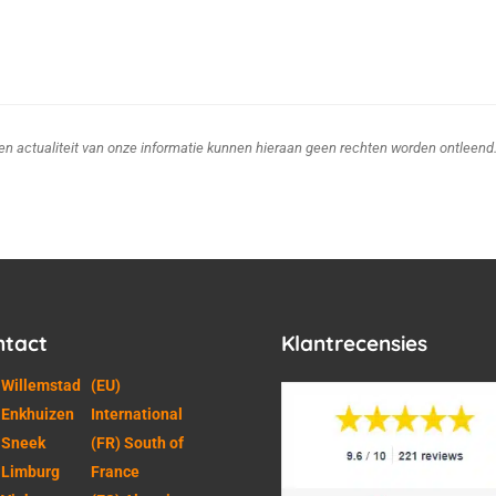
d en actualiteit van onze informatie kunnen hieraan geen rechten worden ontleend
ntact
Klantrecensies
 Willemstad
(EU)
 Enkhuizen
International
 Sneek
(FR) South of
 Limburg
France