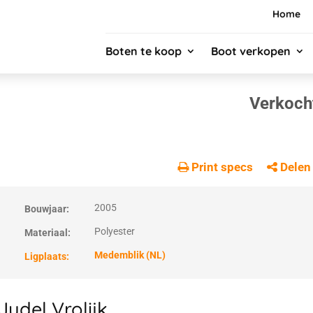
Home
Boten te koop
Boot verkopen
Verkoch
Print specs
Delen
2005
Bouwjaar:
Polyester
Materiaal:
Medemblik (NL)
Ligplaats:
Judel Vrolijk