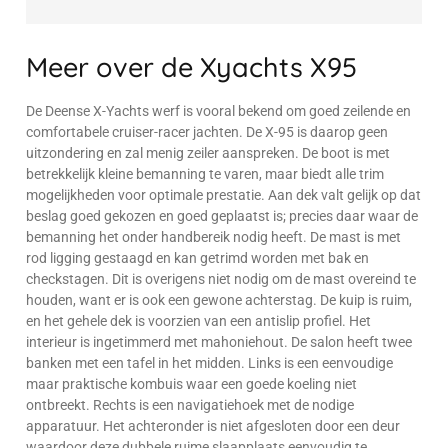
Meer over de Xyachts X95
De Deense X-Yachts werf is vooral bekend om goed zeilende en
comfortabele cruiser-racer jachten. De X-95 is daarop geen
uitzondering en zal menig zeiler aanspreken. De boot is met
betrekkelijk kleine bemanning te varen, maar biedt alle trim
mogelijkheden voor optimale prestatie. Aan dek valt gelijk op dat
beslag goed gekozen en goed geplaatst is; precies daar waar de
bemanning het onder handbereik nodig heeft. De mast is met
rod ligging gestaagd en kan getrimd worden met bak en
checkstagen. Dit is overigens niet nodig om de mast overeind te
houden, want er is ook een gewone achterstag. De kuip is ruim,
en het gehele dek is voorzien van een antislip profiel. Het
interieur is ingetimmerd met mahoniehout. De salon heeft twee
banken met een tafel in het midden. Links is een eenvoudige
maar praktische kombuis waar een goede koeling niet
ontbreekt. Rechts is een navigatiehoek met de nodige
apparatuur. Het achteronder is niet afgesloten door een deur
waardoor deze dubbele ruime slaapplaats eenvoudig te