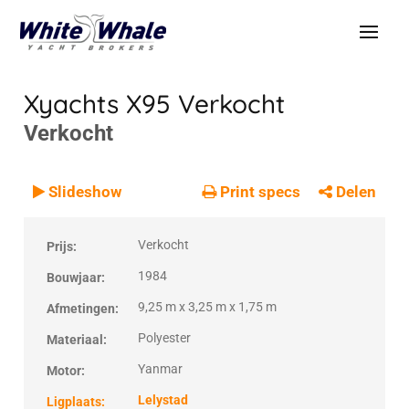
Xyachts X95
Verkocht
Verkocht
VERKOCHT
Verkocht
Slideshow
Print specs
Delen
Verkocht
Prijs:
1984
Bouwjaar:
9,25 m x 3,25 m x 1,75 m
Afmetingen:
Polyester
Materiaal:
Yanmar
Motor:
Lelystad
Ligplaats: