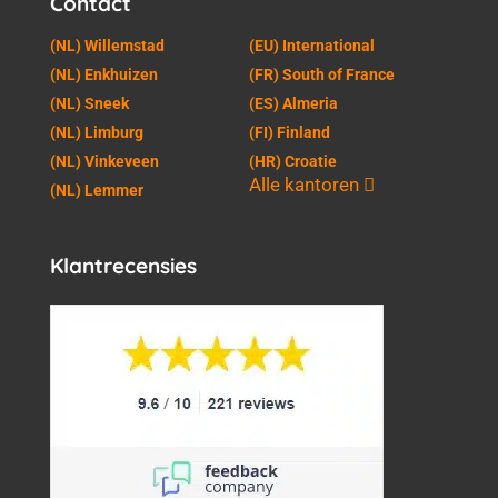
Contact
(NL) Willemstad
(EU) International
(NL) Enkhuizen
(FR) South of France
(NL) Sneek
(ES) Almeria
(NL) Limburg
(FI) Finland
(NL) Vinkeveen
(HR) Croatie
Alle kantoren
(NL) Lemmer
Klantrecensies