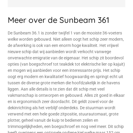
Meer over de Sunbeam 361
De Sunbeam 36.1 is zonder twijfel 1 van de mooiste 36-voeters
welke worden gebouwd. Niet alleen oogt het schip zeer modern,
de afwerking is ook van een enorm hoge kwaliteit. Het vrijwel
nieuwe schip dat wij aanbieden wordt verkocht vanwege
onverwachte emigratie van de eigenaar. Het schip zit boordevol
opties (van boegschroef tot teakdek tot elektrische lier op kajuit)
en mogen wij aanbieden voor een interessante prijs. Het schip
oogt erg modern en kwalitatief hoogwaardig en springt echt uit
tussen de diverse grote merken die hoofdzakelijk in de havens
liggen. Aan alle details is te zien dat dit schip met veel
vakmanschap is ontworpen en gebouwd. Alles zit goed in elkaar
en is ergonomisch zeer doordacht. Dit geldt zowel voor de
dekinrichting als het verblijf onderdeks. De stuurman wordt
verwend met een hele goede zitpositie, stuurautomaat, grote
plotter, geheel vanuit de kuip te bedienen zeilen en
trimmogelijkjheden, een boegschroef en nog veel meer. Dit schip
heeft overigens een optionele ondiepe kiel welke maar 152 cm