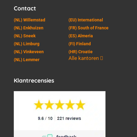
Contact
(NL) Willemstad
(EU) International
(NL) Enkhuizen
(FR) South of France
(NL) Sneek
(ES) Almeria
(NL) Limburg
(FI) Finland
(NL) Vinkeveen
(HR) Croatie
Alle kantoren
(NL) Lemmer
Klantrecensies