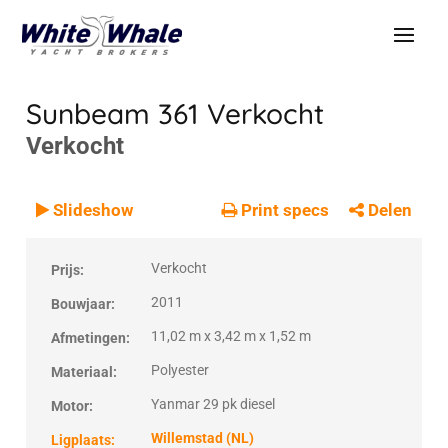
Sunbeam 361
Verkocht
Verkocht
VERKOCHT
Verkocht
Slideshow
Print specs
Delen
Verkocht
Prijs:
2011
Bouwjaar:
11,02 m x 3,42 m x 1,52 m
Afmetingen:
Polyester
Materiaal:
Yanmar 29 pk diesel
Motor:
Willemstad (NL)
Ligplaats: