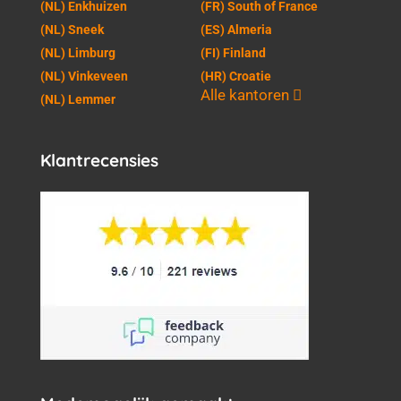
(NL) Enkhuizen
(FR) South of France
(NL) Sneek
(ES) Almeria
(NL) Limburg
(FI) Finland
(NL) Vinkeveen
(HR) Croatie
Alle kantoren
(NL) Lemmer
Klantrecensies