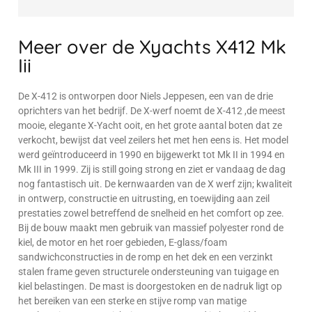
Meer over de Xyachts X412 Mk
Iii
De X-412 is ontworpen door Niels Jeppesen, een van de drie
oprichters van het bedrijf. De X-werf noemt de X-412 ,de meest
mooie, elegante X-Yacht ooit, en het grote aantal boten dat ze
verkocht, bewijst dat veel zeilers het met hen eens is. Het model
werd geïntroduceerd in 1990 en bijgewerkt tot Mk II in 1994 en
Mk III in 1999. Zij is still going strong en ziet er vandaag de dag
nog fantastisch uit. De kernwaarden van de X werf zijn; kwaliteit
in ontwerp, constructie en uitrusting, en toewijding aan zeil
prestaties zowel betreffend de snelheid en het comfort op zee.
Bij de bouw maakt men gebruik van massief polyester rond de
kiel, de motor en het roer gebieden, E-glass/foam
sandwichconstructies in de romp en het dek en een verzinkt
stalen frame geven structurele ondersteuning van tuigage en
kiel belastingen. De mast is doorgestoken en de nadruk ligt op
het bereiken van een sterke en stijve romp van matige