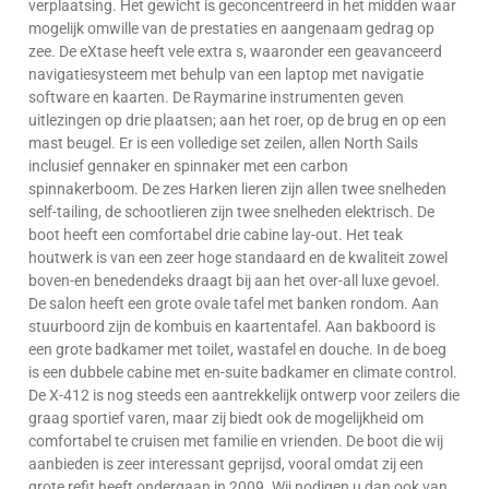
verplaatsing. Het gewicht is geconcentreerd in het midden waar
mogelijk omwille van de prestaties en aangenaam gedrag op
zee. De eXtase heeft vele extra s, waaronder een geavanceerd
navigatiesysteem met behulp van een laptop met navigatie
software en kaarten. De Raymarine instrumenten geven
uitlezingen op drie plaatsen; aan het roer, op de brug en op een
mast beugel. Er is een volledige set zeilen, allen North Sails
inclusief gennaker en spinnaker met een carbon
spinnakerboom. De zes Harken lieren zijn allen twee snelheden
self-tailing, de schootlieren zijn twee snelheden elektrisch. De
boot heeft een comfortabel drie cabine lay-out. Het teak
houtwerk is van een zeer hoge standaard en de kwaliteit zowel
boven-en benedendeks draagt bij aan het over-all luxe gevoel.
De salon heeft een grote ovale tafel met banken rondom. Aan
stuurboord zijn de kombuis en kaartentafel. Aan bakboord is
een grote badkamer met toilet, wastafel en douche. In de boeg
is een dubbele cabine met en-suite badkamer en climate control.
De X-412 is nog steeds een aantrekkelijk ontwerp voor zeilers die
graag sportief varen, maar zij biedt ook de mogelijkheid om
comfortabel te cruisen met familie en vrienden. De boot die wij
aanbieden is zeer interessant geprijsd, vooral omdat zij een
grote refit heeft ondergaan in 2009. Wij nodigen u dan ook van