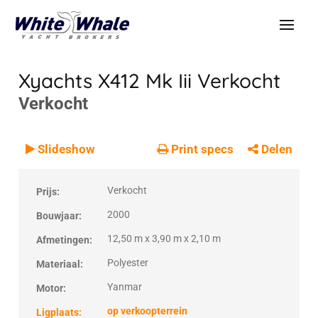
Xyachts X412 Mk Iii
Verkocht
Verkocht
VERKOCHT
Verkocht
Slideshow
Print specs
Delen
Verkocht
Prijs:
2000
Bouwjaar:
12,50 m x 3,90 m x 2,10 m
Afmetingen:
Polyester
Materiaal:
Yanmar
Motor:
op verkoopterrein
Ligplaats: