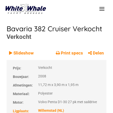
Bavaria 382 Cruiser
Verkocht
Verkocht
VERKOCHT
Verkocht
Slideshow
Print specs
Delen
Verkocht
Prijs:
2008
Bouwjaar:
11,72 m x 3,90 m x 1,95 m
Afmetingen:
Polyester
Materiaal:
Volvo Penta D1-30 27 pk met saildrive
Motor:
Willemstad (NL)
Ligplaats: