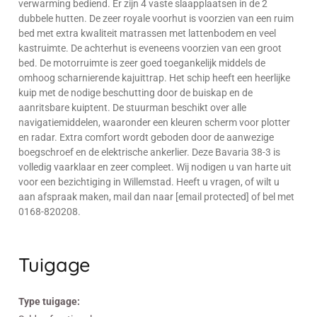
verwarming bediend. Er zijn 4 vaste slaapplaatsen in de 2
dubbele hutten. De zeer royale voorhut is voorzien van een ruim
bed met extra kwaliteit matrassen met lattenbodem en veel
kastruimte. De achterhut is eveneens voorzien van een groot
bed. De motorruimte is zeer goed toegankelijk middels de
omhoog scharnierende kajuittrap. Het schip heeft een heerlijke
kuip met de nodige beschutting door de buiskap en de
aanritsbare kuiptent. De stuurman beschikt over alle
navigatiemiddelen, waaronder een kleuren scherm voor plotter
en radar. Extra comfort wordt geboden door de aanwezige
boegschroef en de elektrische ankerlier. Deze Bavaria 38-3 is
volledig vaarklaar en zeer compleet. Wij nodigen u van harte uit
voor een bezichtiging in Willemstad. Heeft u vragen, of wilt u
aan afspraak maken, mail dan naar [email protected] of bel met
0168-820208.
Tuigage
Type tuigage: