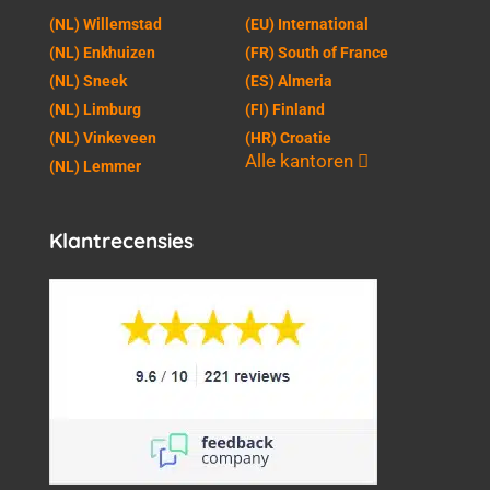
(NL) Willemstad
(EU) International
(NL) Enkhuizen
(FR) South of France
(NL) Sneek
(ES) Almeria
(NL) Limburg
(FI) Finland
(NL) Vinkeveen
(HR) Croatie
Alle kantoren
(NL) Lemmer
Klantrecensies