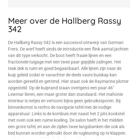
Meer over de Hallberg Rassy
342
De Hallberg Rassy 342 is een succesvol ontwerp van German
Frers. De werf heeft sinds de introductie een flink aantal jachten
van dit type verkocht. De boot heeft fraaie lijnen en een
fractionele tuigage met een twee paar gepijlde zalingen. Het
teak dek is ruim en goed begaanbaarl. Alle lijnen zijn naar de
kuip geleid zodat er vanachter de deels vaste buiskap kan
worden gereefd en getrimd. Hier staat ook de Raymarine plotter
opgesteld. Op de kuiprand staan overigens een paar 46"
Lewmar lieren, een maat groter dan standaard. Het mahonie
interieur is netjes en vertoont bijna geen gebruikssporen. Bij
binnenkomst is rechts de navigatie tafel met de nodige
apparatuur. Links is de kombuis met naast het 2 pits kookstel
met oven ook een ruime koeling. De salon heeft in het midden
een grote tafel, en aan de zijden twee langsbanken die ook als
bed kunnen worden gebruikt door de rugleuning op te klappen.