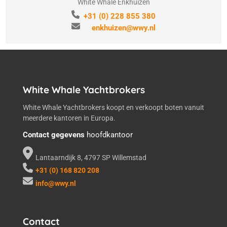
White Whale Enkhuizen
+31 (0) 228 855 380
enkhuizen@wwy.nl
White Whale Yachtbrokers
White Whale Yachtbrokers koopt en verkoopt boten vanuit
meerdere kantoren in Europa.
Contact gegevens
hoofdkantoor
Lantaarndijk 8, 4797 SP Willemstad
+31 (0) 168 820 208
info@wwy.nl
Contact