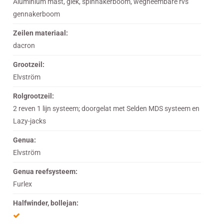
Aluminium mast, giek, spinnakerboom, wegneembare rvs
gennakerboom
Zeilen materiaal:
dacron
Grootzeil:
Elvström
Rolgrootzeil:
2 reven 1 lijn systeem; doorgelat met Selden MDS systeem en
Lazy-jacks
Genua:
Elvström
Genua reefsysteem:
Furlex
Halfwinder, bollejan: