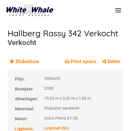
Hallberg Rassy 342
Verkocht
Verkocht
VERKOCHT
Verkocht
Slideshow
Print specs
Delen
Verkocht
Prijs:
2008
Bouwjaar:
10,32 m x 3,42 m x 1,82 m
Afmetingen:
Polyester sandwich
Materiaal:
Volvo Penta D1-30
Motor:
Lelystad (NL)
Ligplaats: