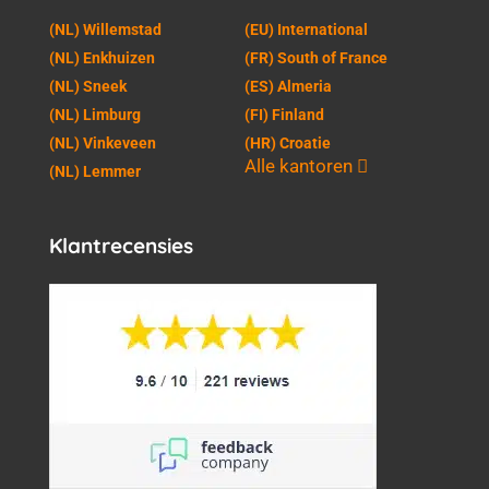
(NL) Willemstad
(EU) International
(NL) Enkhuizen
(FR) South of France
(NL) Sneek
(ES) Almeria
(NL) Limburg
(FI) Finland
(NL) Vinkeveen
(HR) Croatie
Alle kantoren
(NL) Lemmer
Klantrecensies