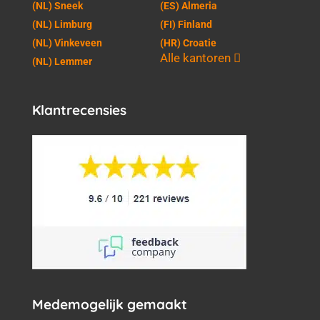
(NL) Sneek
(ES) Almeria
(NL) Limburg
(FI) Finland
(NL) Vinkeveen
(HR) Croatie
Alle kantoren
(NL) Lemmer
Klantrecensies
Medemogelijk gemaakt