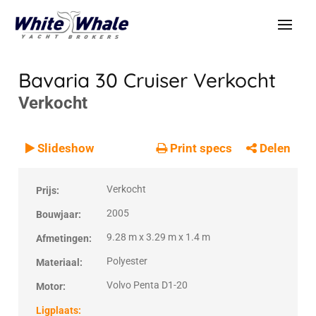
Bavaria 30 Cruiser
Verkocht
Verkocht
VERKOCHT
Verkocht
Slideshow
Print specs
Delen
Verkocht
Prijs:
2005
Bouwjaar:
9.28 m x 3.29 m x 1.4 m
Afmetingen:
Polyester
Materiaal:
Volvo Penta D1-20
Motor:
Ligplaats: