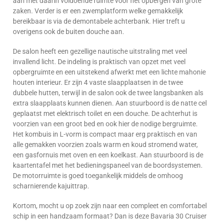
aan met daarin voldoende ruimte voor het opbergen van grote
zaken. Verder is er een zwemplatform welke gemakkelijk
bereikbaar is via de demontabele achterbank. Hier treft u
overigens ook de buiten douche aan.
De salon heeft een gezellige nautische uitstraling met veel
invallend licht. De indeling is praktisch van opzet met veel
opbergruimte en een uitstekend afwerkt met een lichte mahonie
houten interieur. Er zijn 4 vaste slaapplaatsen in de twee
dubbele hutten, terwijl in de salon ook de twee langsbanken als
extra slaapplaats kunnen dienen. Aan stuurboord is de natte cel
geplaatst met elektrisch toilet en een douche. De achterhut is
voorzien van een groot bed en ook hier de nodige bergruimte.
Het kombuis in L-vorm is compact maar erg praktisch en van
alle gemakken voorzien zoals warm en koud stromend water,
een gasfornuis met oven en een koelkast. Aan stuurboord is de
kaartentafel met het bedieningspaneel van de boordsystemen.
De motorruimte is goed toegankelijk middels de omhoog
scharnierende kajuittrap.
Kortom, mocht u op zoek zijn naar een compleet en comfortabel
schip in een handzaam formaat? Dan is deze Bavaria 30 Cruiser