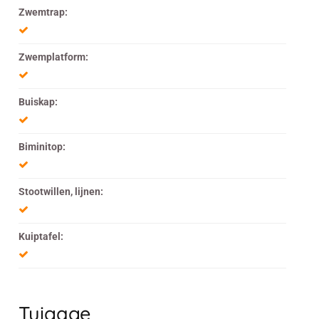
Zwemtrap:
Zwemplatform:
Buiskap:
Biminitop:
Stootwillen, lijnen:
Kuiptafel:
Tuigage