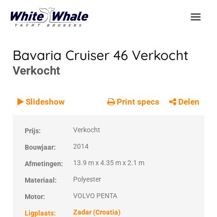
Bavaria Cruiser 46
Verkocht
Verkocht
VERKOCHT
Verkocht
Slideshow
Print specs
Delen
Verkocht
Prijs:
2014
Bouwjaar:
13.9 m x 4.35 m x 2.1 m
Afmetingen:
Polyester
Materiaal:
VOLVO PENTA
Motor:
Zadar (Croatia)
Ligplaats: