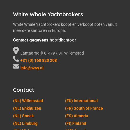
White Whale Yachtbrokers
White Whale Yachtbrokers koopt en verkoopt boten vanuit
meerdere kantoren in Europa.
Contact gegevens
hoofdkantoor
Lantaarndijk 8, 4797 SP Willemstad
+31 (0) 168 820 208
info@wwy.nl
Contact
(NL) Willemstad
(EU) International
(NL) Enkhuizen
(FR) South of France
(NL) Sneek
(ES) Almeria
(NL) Limburg
(FI) Finland