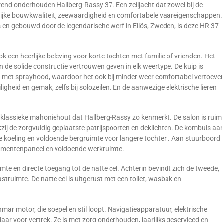
rend onderhouden Hallberg-Rassy 37. Een zeiljacht dat zowel bij de
rlijke bouwkwaliteit, zeewaardigheid en comfortabele vaareigenschappen.
 gebouwd door de legendarische werf in Ellös, Zweden, is deze HR 37
ok een heerlijke beleving voor korte tochten met familie of vrienden. Het
n de solide constructie vertrouwen geven in elk weertype. De kuip is
rm met sprayhood, waardoor het ook bij minder weer comfortabel vertoeve
eiligheid en gemak, zelfs bij solozeilen. En de aanwezige elektrische lieren
et klassieke mahoniehout dat Hallberg-Rassy zo kenmerkt. De salon is ruim
kzij de zorgvuldig geplaatste patrijspoorten en deklichten. De kombuis aa
me koeling en voldoende bergruimte voor langere tochten. Aan stuurboord
strumentenpaneel en voldoende werkruimte.
te en directe toegang tot de natte cel. Achterin bevindt zich de tweede,
ruimte. De natte cel is uitgerust met een toilet, wasbak en
ar motor, die soepel en stil loopt. Navigatieapparatuur, elektrische
aar voor vertrek. Ze is met zorg onderhouden, jaarlijks geserviced en