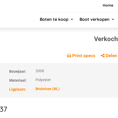
Home
Boten te koop
Boot verkopen
Verkoch
Print specs
Delen
2008
Bouwjaar:
Polyester
Materiaal:
Bruinisse (NL)
Ligplaats:
 37