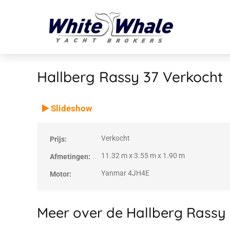
Hallberg Rassy 37
Verkocht
VERKOCHT
Verkocht
Slideshow
Verkocht
Prijs:
11.32 m x 3.55 m x 1.90 m
Afmetingen:
Yanmar 4JH4E
Motor:
Meer over de Hallberg Rassy