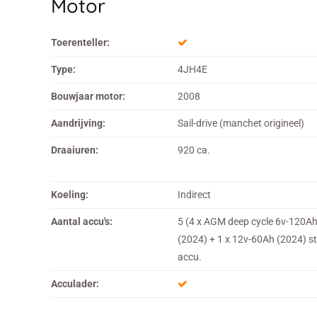
Motor
Toerenteller:
Type:
4JH4E
Bouwjaar motor:
2008
Aandrijving:
Sail-drive (manchet origineel)
Draaiuren:
920 ca.
Koeling:
Indirect
Aantal accu's:
5 (4 x AGM deep cycle 6v-120A
(2024) + 1 x 12v-60Ah (2024) st
accu.
Acculader: