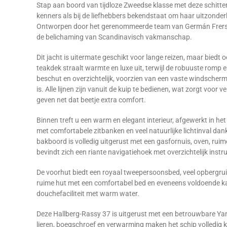
Stap aan boord van tijdloze Zweedse klasse met deze schitte
kenners als bij de liefhebbers bekendstaat om haar uitzonde
Ontworpen door het gerenommeerde team van Germán Frers en
de belichaming van Scandinavisch vakmanschap.
Dit jacht is uitermate geschikt voor lange reizen, maar biedt o
teakdek straalt warmte en luxe uit, terwijl de robuuste romp e
beschut en overzichtelijk, voorzien van een vaste windsche
is. Alle lijnen zijn vanuit de kuip te bedienen, wat zorgt voor v
geven net dat beetje extra comfort.
Binnen treft u een warm en elegant interieur, afgewerkt in h
met comfortabele zitbanken en veel natuurlijke lichtinval dan
bakboord is volledig uitgerust met een gasfornuis, oven, rui
bevindt zich een riante navigatiehoek met overzichtelijk in
De voorhut biedt een royaal tweepersoonsbed, veel opbergruim
ruime hut met een comfortabel bed en eveneens voldoende kast
douchefaciliteit met warm water.
Deze Hallberg-Rassy 37 is uitgerust met een betrouwbare Yanm
lieren, boegschroef en verwarming maken het schip volledig kl