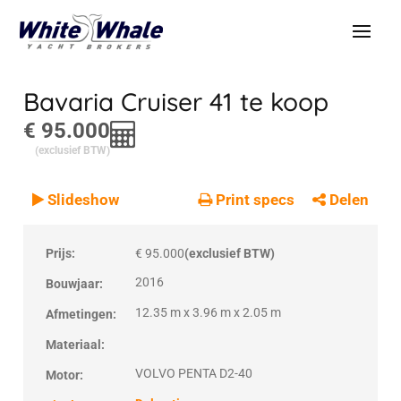
Bavaria Cruiser 41
te koop
€ 95.000
(exclusief BTW)
Slideshow
Print specs
Delen
Prijs:
€ 95.000
(exclusief BTW)
2016
Bouwjaar:
12.35 m x 3.96 m x 2.05 m
Afmetingen:
Materiaal:
VOLVO PENTA D2-40
Motor: