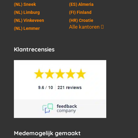
(NL) Sneek
(ES) Almeria
(NL) Limburg
(FI) Finland
(NL) Vinkeveen
(HR) Croatie
Alle kantoren
(NL) Lemmer
Klantrecensies
Medemogelijk gemaakt