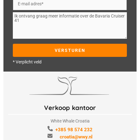
* Verplicht veld
Verkoop kantoor
White Whale Croatia
+385 98 574 232
croatia@wwy.nl