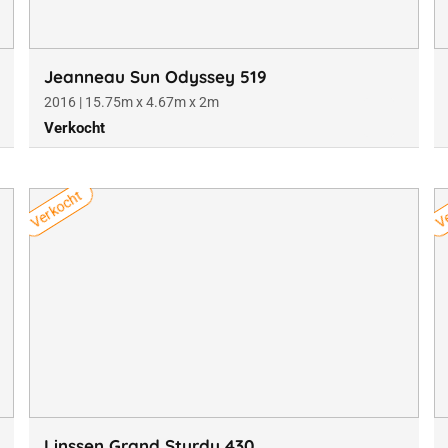
Jeanneau Sun Odyssey 519
2016 | 15.75m x 4.67m x 2m
Verkocht
Verkocht
Ve
Linssen Grand Sturdy 430