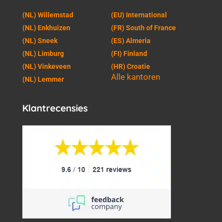
(NL) Willemstad
(EU) International
(NL) Enkhuizen
(FR) South of France
(NL) Sneek
(ES) Almeria
(NL) Limburg
(FI) Finland
(NL) Vinkeveen
(HR) Croatie
Alle kantoren
(NL) Lemmer
Klantrecensies